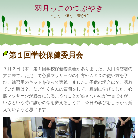
羽月っこのつぶやき
正しく 強く 豊かに
第１回学校保健委員会
７月２日（木）第１回学校保健委員会がありました。大口消防署の
方に来ていただいて心臓マッサージの仕方やＡＥＤの使い方を学
び、練習用のキットを使って実践しました。子供の場合は？、濡れ
ていた時は？、などたくさんの質問をして、真剣に学びました。心
臓マッサージが必要になるようなことが起きないのが一番ですが、
いざという時に誰かの命を救えるように、今日の学びをしっかり覚
えていようと思います。